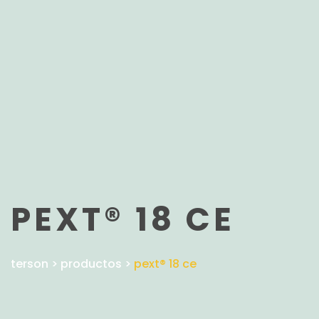
PEXT® 18 CE
terson
>
productos
>
pext® 18 ce