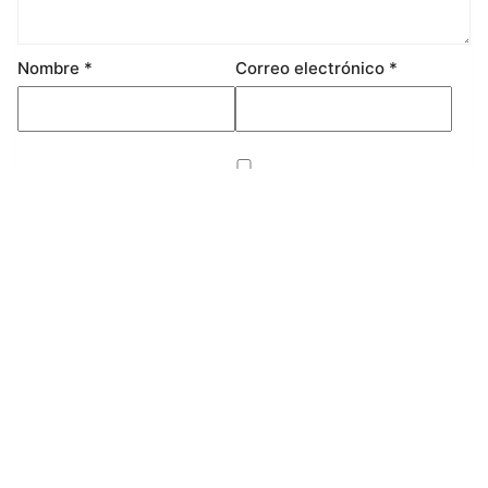
Nombre
*
Correo electrónico
*
Guarda mi nombre, correo electrónico y web en este
navegador para la próxima vez que comente.
Productos
relacionados