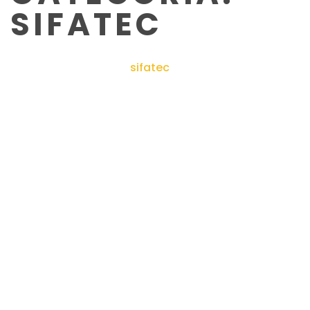
SIFATEC
terson
>
productos
>
sifatec