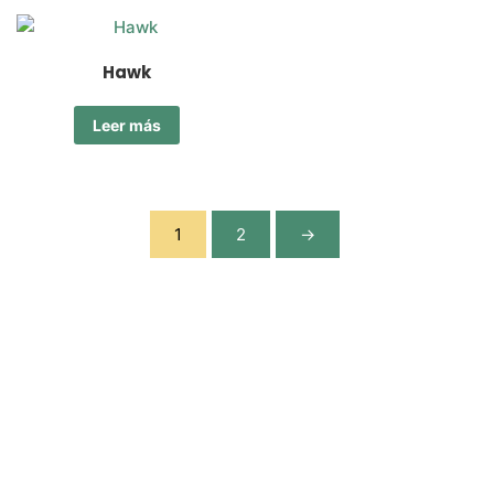
Hawk
Leer más
1
2
→
Nos especializamos en la comercialización eficiente de
agroquímicos e insumos agrícolas.