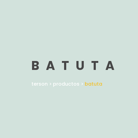
BATUTA
terson
>
productos
>
batuta