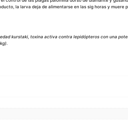
a el control de las plagas palomilla dorso de diamante y gusan
oducto, la larva deja de alimentarse en las sig horas y muere 
ariedad kurstaki, toxina activa contra lepidópteros con una p
kg).