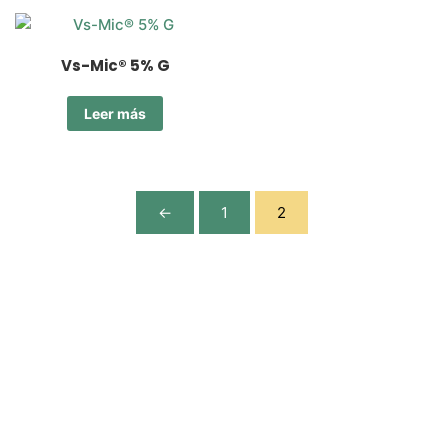
Vs-Mic® 5% G
Leer más
←
1
2
Nos especializamos en la comercialización eficiente de
agroquímicos e insumos agrícolas.