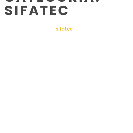
SIFATEC
terson
>
productos
>
sifatec